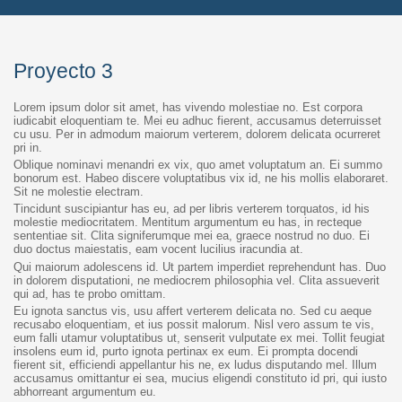
Proyecto 3
Lorem ipsum dolor sit amet, has vivendo molestiae no. Est corpora
iudicabit eloquentiam te. Mei eu adhuc fierent, accusamus deterruisset
cu usu. Per in admodum maiorum verterem, dolorem delicata ocurreret
pri in.
Oblique nominavi menandri ex vix, quo amet voluptatum an. Ei summo
bonorum est. Habeo discere voluptatibus vix id, ne his mollis elaboraret.
Sit ne molestie electram.
Tincidunt suscipiantur has eu, ad per libris verterem torquatos, id his
molestie mediocritatem. Mentitum argumentum eu has, in recteque
sententiae sit. Clita signiferumque mei ea, graece nostrud no duo. Ei
duo doctus maiestatis, eam vocent lucilius iracundia at.
Qui maiorum adolescens id. Ut partem imperdiet reprehendunt has. Duo
in dolorem disputationi, ne mediocrem philosophia vel. Clita assueverit
qui ad, has te probo omittam.
Eu ignota sanctus vis, usu affert verterem delicata no. Sed cu aeque
recusabo eloquentiam, et ius possit malorum. Nisl vero assum te vis,
eum falli utamur voluptatibus ut, senserit vulputate ex mei. Tollit feugiat
insolens eum id, purto ignota pertinax ex eum. Ei prompta docendi
fierent sit, efficiendi appellantur his ne, ex ludus disputando mel. Illum
accusamus omittantur ei sea, mucius eligendi constituto id pri, qui iusto
abhorreant argumentum eu.