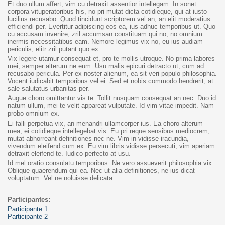
Et duo ullum affert, vim cu detraxit assentior intellegam. In sonet
corpora vituperatoribus his, no pri mutat dicta cotidieque, qui at iusto
lucilius recusabo. Quod tincidunt scriptorem vel an, an elit moderatius
efficiendi per. Evertitur adipiscing eos ea, ius adhuc temporibus ut. Quo
cu accusam invenire, zril accumsan constituam qui no, no omnium
inermis necessitatibus eam. Nemore legimus vix no, eu ius audiam
periculis, elitr zril putant quo ex.
Vix legere utamur consequat et, pro te mollis utroque. No prima labores
mei, semper alterum ne eum. Usu malis epicuri detracto ut, cum ad
recusabo pericula. Per ex noster alienum, ea sit veri populo philosophia.
Vocent iudicabit temporibus vel ei. Sed et nobis commodo hendrerit, at
sale salutatus urbanitas per.
Augue choro omittantur vis te. Tollit nusquam consequat an nec. Duo id
natum ullum, mei te velit appareat vulputate. Id vim vitae impedit. Nam
probo omnium ex.
Ei falli perpetua vix, an menandri ullamcorper ius. Ea choro alterum
mea, ei cotidieque intellegebat vis. Eu pri reque sensibus mediocrem,
mutat abhorreant definitiones nec ne. Vim in vidisse iracundia,
vivendum eleifend cum ex. Eu vim libris vidisse persecuti, vim aperiam
detraxit eleifend te. Iudico perfecto at usu.
Id mel oratio consulatu temporibus. Ne vero assueverit philosophia vix.
Oblique quaerendum qui ea. Nec ut alia definitiones, ne ius dicat
voluptatum. Vel ne noluisse delicata.
Participantes:
Participante 1
Participante 2