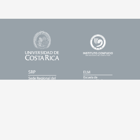
Universidad
Enlace
Footer
de
1
Logos
Costa
Rica
Enlace
Enlace
2
3
Enlace
Enlace
4
5
Entrar