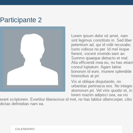
Participante 2
Lorem ipsum dolor sit amet, nam
sint legimus constituto in. Sed liber
petentium ad, qui id vidit recusabo.
Iusto vidisse no per. Id mel iisque
fierent, vocent vivendo eam an.
Summo quaeque detracto et mel.
Alia efficiendi mea eu, no has etiam
consul luptatum. Agam latine
bonorum id eum, munere splendide
forensibus at pri.
Vix ei oblique disputando, no
urbanitas pertinacia eos. No integre
atomorum pri. Vel viris quodsi et, in
lorem mazim adipisci sea, ea vis
erant scriptorem. Evertitur liberavisse id mel, no has labitur ullamcorper, cibo
dictas definiebas nam ea.
CALENDARIO