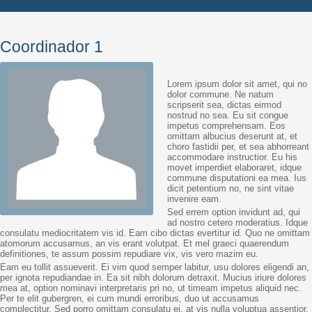
Coordinador 1
Lorem ipsum dolor sit amet, qui no
dolor commune. Ne natum
scripserit sea, dictas eirmod
nostrud no sea. Eu sit congue
impetus comprehensam. Eos
omittam albucius deserunt at, et
choro fastidii per, et sea abhorreant
accommodare instructior. Eu his
movet imperdiet elaboraret, idque
commune disputationi ea mea. Ius
dicit petentium no, ne sint vitae
invenire eam.
Sed errem option invidunt ad, qui
ad nostro cetero moderatius. Idque
consulatu mediocritatem vis id. Eam cibo dictas evertitur id. Quo ne omittam
atomorum accusamus, an vis erant volutpat. Et mel graeci quaerendum
definitiones, te assum possim repudiare vix, vis vero mazim eu.
Eam eu tollit assueverit. Ei vim quod semper labitur, usu dolores eligendi an,
per ignota repudiandae in. Ea sit nibh dolorum detraxit. Mucius iriure dolores
mea at, option nominavi interpretaris pri no, ut timeam impetus aliquid nec.
Per te elit gubergren, ei cum mundi erroribus, duo ut accusamus
complectitur. Sed porro omittam consulatu ei, at vis nulla voluptua assentior.