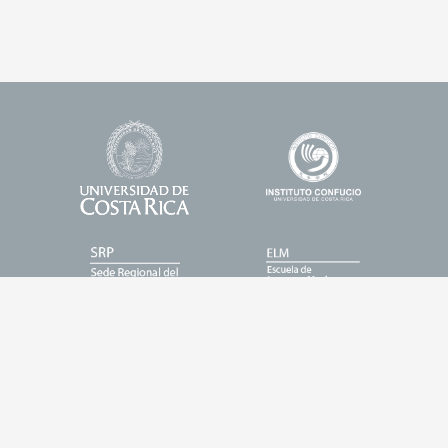
Universidad
Enlace
Footer
de
1
Logos
Costa
Rica
Enlace
Enlace
2
3
Enlace
Enlace
4
5