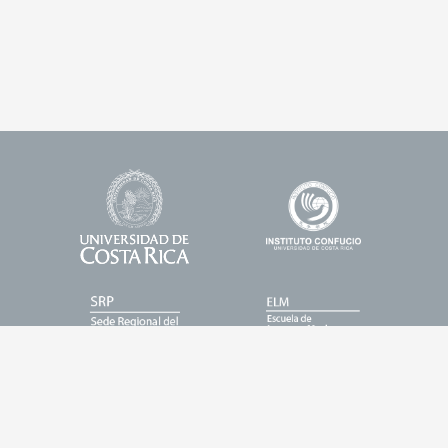
Universidad
Enlace
Footer
de
1
Logos
Costa
Rica
Enlace
Enlace
2
3
Enlace
Enlace
4
5