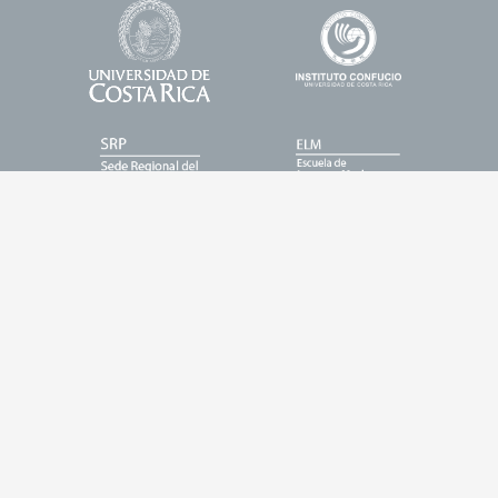
Universidad
Enlace
Footer
de
1
Logos
Costa
Rica
Enlace
Enlace
2
3
Enlace
Enlace
4
5
Entrar
Buscar