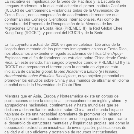
La iniciativa es impulsada por la Sede del Pacífico y la Escuela de
Lenguas Modernas, a la cual está adscrito el primer Instituto Confucio
(ICUCR) de Centroamérica –instancias todas de la Universidad de
Costa Rica–, con la cooperación de académicos de renombre que
conforman sus Consejos Científicos Internacionales. Así como de
miembros del Proyecto de Recuperación de la Memoria de las
Migraciones Chinas a Costa Rica (PREMECHI), la Red Global Chee
Kung Tung (RGCKT), y personal del ICUCR y de la Sede.
En la coyuntura actual del 2020 en que se celebran 165 años de la
llegada documentada de los primeros inmigrantes chinos a Costa Rica,
nos abocamos a extender el legado académico de Hilda Chen Apuy-
Espinoza con el fin de fortalecer los estudios sobre China desde Costa
Rica. En este sentido, han surgido proyectos como el PREMEHCHI y la
RGCKT que prepararon el terreno para la entrada en vigor de
esta
iniciativa de carácter global: la
Red Académica Latino (e Hispano)
Americanista sobre Estudios Sinológicos
, cuyo objetivo primordial es
promover los estudios sobre China y sus mundos de ultramar en idioma
español desde la Universidad de Costa Rica.
Mientras que en Asia, Europa y Norteamérica existe un corpus de
publicaciones sobre la disciplina —principalmente en inglés y chino—y
agrupaciones nacionales, continentales y hasta mundiales que se
dedican a desarrollar los estudios sobre China, en el mundo hispano
hablante existe una necesidad apremiante de promover los mismos
diálogos e intercambios académicos en un lenguaje común que facilite
el desarrollo de estructuras mentales y lingüísticas propias, así como la
cooperación estrecha en iniciativas de investigación, publicaciones de
calidad y el uso eficiente y sostenible de recursos institucionales.