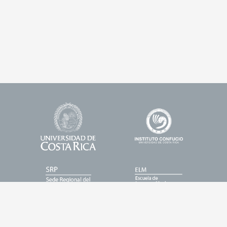
Universidad
Enlace
Footer
de
1
Logos
Costa
Rica
Enlace
Enlace
2
3
Enlace
Enlace
4
5