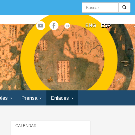
Buscar
busc
Call
Logotipo
Logotipo
Logotipo
ENG
ESP
de
de
de
to
Youtube
Facebook
Contact
action
Us
ales
Prensa
Enlaces
CALENDAR