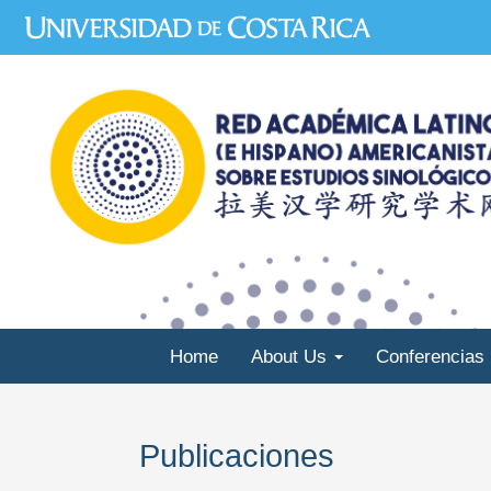
Skip
to
main
content
Home
About Us
Conferencias
Publicaciones