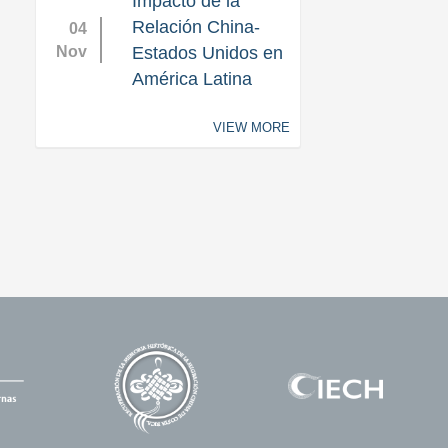
Impacto de la
Relación China-
04
Nov
Estados Unidos en
América Latina
VIEW MORE
ace
Enlace
Enlace
4
5