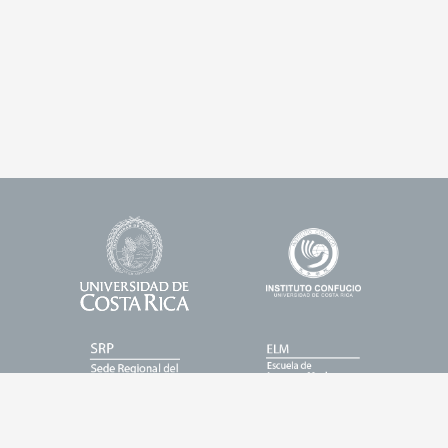
Universidad
Enlace
Footer
de
1
Logos
Costa
Rica
Enlace
Enlace
2
3
Enlace
Enlace
4
5