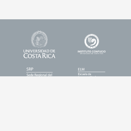
Universidad
Enlace
Footer
de
1
Logos
Costa
Rica
Enlace
Enlace
2
3
Enlace
Enlace
4
5