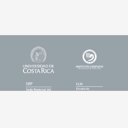
Universidad
Enlace
Footer
de
1
Logos
Costa
Rica
Enlace
Enlace
2
3
Enlace
Enlace
4
5