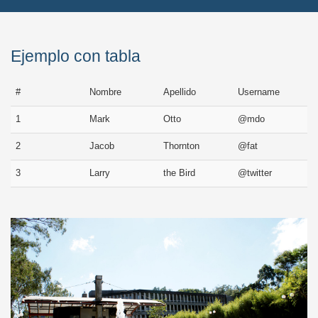
Ejemplo con tabla
#
Nombre
Apellido
Username
1
Mark
Otto
@mdo
2
Jacob
Thornton
@fat
3
Larry
the Bird
@twitter