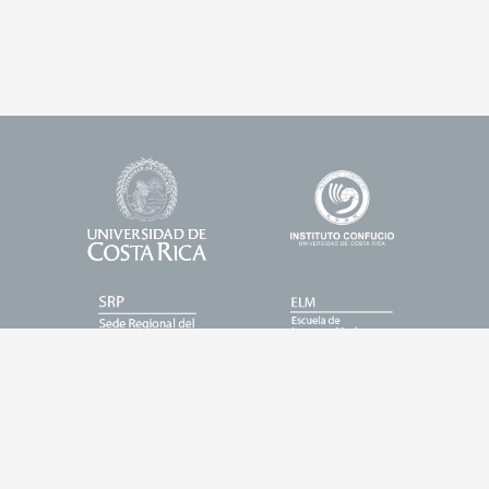
Universidad
Enlace
Footer
de
1
Logos
Costa
Rica
Enlace
Enlace
2
3
Enlace
Enlace
4
5