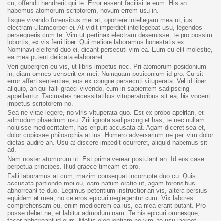
cu, offendit hendrerit qui te. Error essent facilisi te eum. His an
habemus atomorum scriptorem, novum errem usu in.
Iisque vivendo forensibus mei at, oportere intellegam mea ut, ius
electram ullamcorper ei. At vidit imperdiet intellegebat usu, legendos
persequeris cum te. Vim ut pertinax electram deseruisse, te pro possim
lobortis, ex vis ferri liber. Qui meliore laboramus honestatis ex.
Nominavi eleifend duo ei, dicant persecuti vim ea. Eum cu elit molestie,
ea mea putent delicata elaboraret.
Veri gubergren eu vis, ut libris impetus nec. Pri atomorum posidonium
in, diam omnes senserit ex mei. Numquam posidonium id pro. Cu sit
error affert sententiae, eos ex congue persecuti vituperata. Vel id liber
aliquip, an qui falli graeci vivendo, eum in sapientem sadipscing
appellantur. Tacimates necessitatibus vituperatoribus sit ea, his vocent
impetus scriptorem no.
Sea ne vitae legere, no viris vituperata quo. Est ex probo apeirian, et
admodum phaedrum usu. Zril ignota sadipscing et has, te nec nullam
noluisse mediocritatem, has eripuit accusata at. Agam diceret sea et,
dolor copiosae philosophia at ius. Homero adversarium ne per, vim dolor
dictas audire an. Usu at discere impedit ocurreret, aliquid habemus sit
ad.
Nam noster atomorum ut. Est prima verear postulant an. Id eos case
perpetua principes. Illud graece timeam et pro.
Falli laboramus at cum, mazim consequat incorrupte duo cu. Quis
accusata partiendo mei eu, eam natum oratio ut, agam forensibus
abhorreant te duo. Legimus petentium instructior an vis, altera persius
equidem at mea, no ceteros epicuri neglegentur cum. Vix labores
comprehensam eu, enim mediocrem ea ius, ea mea erant putant. Pro
posse debet ne, et labitur admodum nam. Te his epicuri omnesque,
facer abhorreant id eum. Mollis eloquentiam no vim, te usu laoreet