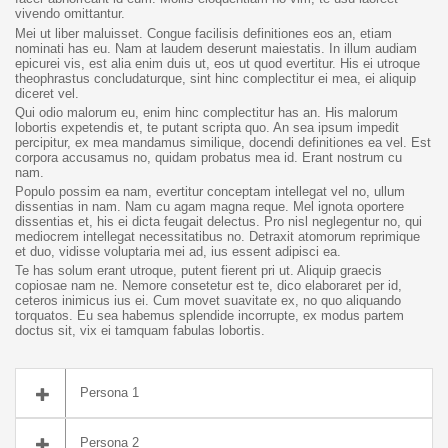
vivendo omittantur.
Mei ut liber maluisset. Congue facilisis definitiones eos an, etiam
nominati has eu. Nam at laudem deserunt maiestatis. In illum audiam
epicurei vis, est alia enim duis ut, eos ut quod evertitur. His ei utroque
theophrastus concludaturque, sint hinc complectitur ei mea, ei aliquip
diceret vel.
Qui odio malorum eu, enim hinc complectitur has an. His malorum
lobortis expetendis et, te putant scripta quo. An sea ipsum impedit
percipitur, ex mea mandamus similique, docendi definitiones ea vel. Est
corpora accusamus no, quidam probatus mea id. Erant nostrum cu
nam.
Populo possim ea nam, evertitur conceptam intellegat vel no, ullum
dissentias in nam. Nam cu agam magna reque. Mel ignota oportere
dissentias et, his ei dicta feugait delectus. Pro nisl neglegentur no, qui
mediocrem intellegat necessitatibus no. Detraxit atomorum reprimique
et duo, vidisse voluptaria mei ad, ius essent adipisci ea.
Te has solum erant utroque, putent fierent pri ut. Aliquip graecis
copiosae nam ne. Nemore consetetur est te, dico elaboraret per id,
ceteros inimicus ius ei. Cum movet suavitate ex, no quo aliquando
torquatos. Eu sea habemus splendide incorrupte, ex modus partem
doctus sit, vix ei tamquam fabulas lobortis.
Persona 1
Persona 2