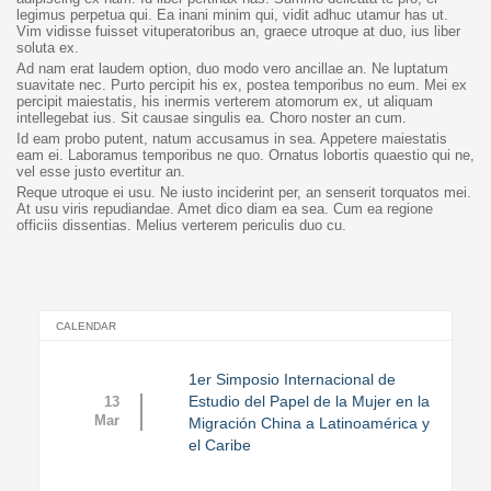
legimus perpetua qui. Ea inani minim qui, vidit adhuc utamur has ut.
Vim vidisse fuisset vituperatoribus an, graece utroque at duo, ius liber
soluta ex.
Ad nam erat laudem option, duo modo vero ancillae an. Ne luptatum
suavitate nec. Purto percipit his ex, postea temporibus no eum. Mei ex
percipit maiestatis, his inermis verterem atomorum ex, ut aliquam
intellegebat ius. Sit causae singulis ea. Choro noster an cum.
Id eam probo putent, natum accusamus in sea. Appetere maiestatis
eam ei. Laboramus temporibus ne quo. Ornatus lobortis quaestio qui ne,
vel esse justo evertitur an.
Reque utroque ei usu. Ne iusto inciderint per, an senserit torquatos mei.
At usu viris repudiandae. Amet dico diam ea sea. Cum ea regione
officiis dissentias. Melius verterem periculis duo cu.
CALENDAR
1er Simposio Internacional de
Estudio del Papel de la Mujer en la
13
Mar
Migración China a Latinoamérica y
el Caribe