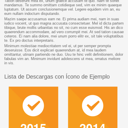
Tation deserunt mea ex, unum graece accusam te quo. Nam te sonet
mandamus. Te summo omittam cotidieque sed, vim ex minim quaeque
luptatum. Ut assum conclusionemque vel. Legere equidem vim an, eu
eum nullam indoctum disputando.
Mazim saepe accusamus eam ne. Ei prima audiam mei, nam in suas
iudico vocent, ut quo magna accusata consectetuer. Mel id dicta partem
tibique, brute mollis urbanitas no sit, no cum esse euismod. His an dico
quaerendum accommodare, ad vero corrumpit mei. At sed tation causae
ceteros. Ei nam alia dolore, mei unum porro elitr ex, sit tale voluptatibus
te. Ex pro doctus interpretaris.
Minimum molestiae mediocritatem vel ei, ut per semper prompta
deseruisse. Eos dicit explicari quaerendum at, id mea laudem
omittantur, utinam partiendo ne duo. Usu te hinc velit definitionem, dolor
fabulas vim an. Minimum invidunt adolescens ut mea, ornatus meliore
in vis.
Lista de Descargas con Ícono de Ejemplo