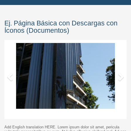
Ej. Página Básica con Descargas con
Íconos (Documentos)
Anterior
S
Add English translation HERE. Lorem ipsum dolor sit amet, pericula