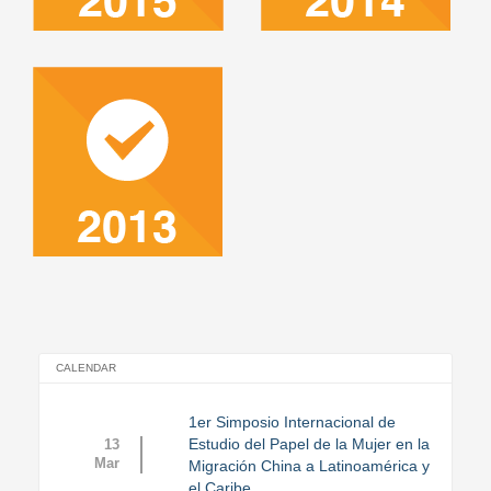
/sites/default/files/2016-
/sites/default/files/2016-
10/example.pdf
10/sample.pdf
/sites/default/files/2016-
10/example_0.pdf
CALENDAR
1er Simposio Internacional de
Estudio del Papel de la Mujer en la
13
Mar
Migración China a Latinoamérica y
el Caribe