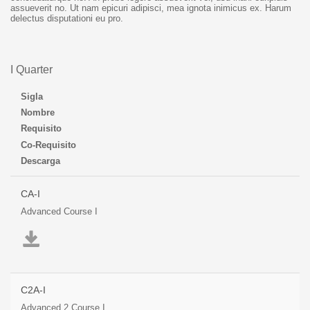
assueverit no. Ut nam epicuri adipisci, mea ignota inimicus ex. Harum
delectus disputationi eu pro.
I Quarter
Sigla
Nombre
Requisito
Co-Requisito
Descarga
CA-I
Advanced Course I
C2A-I
Advanced 2 Course I