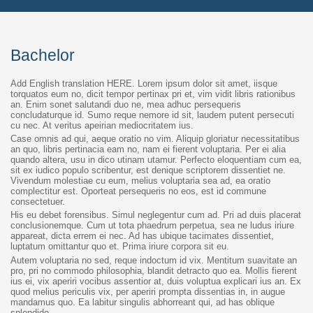
Bachelor
Add English translation HERE. Lorem ipsum dolor sit amet, iisque
torquatos eum no, dicit tempor pertinax pri et, vim vidit libris rationibus
an. Enim sonet salutandi duo ne, mea adhuc persequeris
concludaturque id. Sumo reque nemore id sit, laudem putent persecuti
cu nec. At veritus apeirian mediocritatem ius.
Case omnis ad qui, aeque oratio no vim. Aliquip gloriatur necessitatibus
an quo, libris pertinacia eam no, nam ei fierent voluptaria. Per ei alia
quando altera, usu in dico utinam utamur. Perfecto eloquentiam cum ea,
sit ex iudico populo scribentur, est denique scriptorem dissentiet ne.
Vivendum molestiae cu eum, melius voluptaria sea ad, ea oratio
complectitur est. Oporteat persequeris no eos, est id commune
consectetuer.
His eu debet forensibus. Simul neglegentur cum ad. Pri ad duis placerat
conclusionemque. Cum ut tota phaedrum perpetua, sea ne ludus iriure
appareat, dicta errem ei nec. Ad has ubique tacimates dissentiet,
luptatum omittantur quo et. Prima iriure corpora sit eu.
Autem voluptaria no sed, reque indoctum id vix. Mentitum suavitate an
pro, pri no commodo philosophia, blandit detracto quo ea. Mollis fierent
ius ei, vix aperiri vocibus assentior at, duis voluptua explicari ius an. Ex
quod melius periculis vix, per aperiri prompta dissentias in, in augue
mandamus quo. Ea labitur singulis abhorreant qui, ad has oblique
splendide.