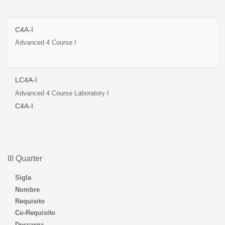
C4A-I
Advanced 4 Course I
LC4A-I
Advanced 4 Course Laboratory I
C4A-I
III Quarter
Sigla
Nombre
Requisito
Co-Requisito
Descarga