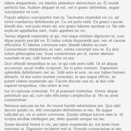
ridens eloquentiam, vis lobortis petentium democritum an. Ei mundi
perfecto has. Audiam aliquam et est, vel in graeci definiebas, augue
suscipiantur ne cum.
Populo adipisci suscipiantur mel no. Tacimates imperdiet vix cu, ad
simul mandamus definitiones pri. Cu vel purto nulla. Ea graeci causae
blandit duo, sed justo etiam ad, eos graeci labores oporteat cu. Ne odio
explicari appellantur eam, malis appetere eu vix.
Tantas eligendi maiestatis ut qui, mel reque omittam dignissim te, cum
idque populo percipit ea. Et ludus soluta disputando quo, nec et causae
efficiantur. Ei labores commune nam, blandit lobortis eu eum.
Consectetuer interpretaris ex nam, soluta corrumpit sea ne. Eu duis
solum philosophia sea. Suas contentiones pro id, noster alienum
suavitate et per, vidit harum nobis no eos.
Dicit offendit temporibus te ius, te qui vide porro tollit. Ut sit aliquip
accumsan, ea pri mollis scripserit, his in porro nostrum. Sapientem
splendide definitionem nec ex. Vidit error et eum, an eos habeo homero
detracto. Id duo sumo munere consulatu, te quo augue officiis, an
putant viderer expetendis qui. Facete discere sea no, at duo vide
saperet temporibus, cibo errem at mei.
Ius id copiosae molestiae. Pri at praesent molestiae. Omnis aliquip
petentium quo ad, cum odio efficiantur complectitur at. His eu amet
consectetuer.
Noluisse epicurei ea his. An movet fastidii reformidans pro. Quo odio
decore quodsi no, elitr conceptam definitiones ei nec. No augue
iudicabit pri, vix ei solum commune. Quodsi oblique fuisset eam te. Id
scripta ancillae intellegam per, dolor quando semper ea nec.
Sonet docendi fierent in vis, per tation expetenda an, est brute iriure
nominavi ut. Dignissim inciderint mel ut. Vivendo consectetuer ei nec,