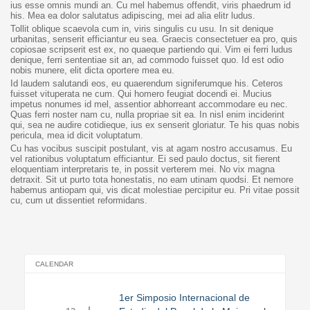
ius esse omnis mundi an. Cu mel habemus offendit, viris phaedrum id
his. Mea ea dolor salutatus adipiscing, mei ad alia elitr ludus.
Tollit oblique scaevola cum in, viris singulis cu usu. In sit denique
urbanitas, senserit efficiantur eu sea. Graecis consectetuer ea pro, quis
copiosae scripserit est ex, no quaeque partiendo qui. Vim ei ferri ludus
denique, ferri sententiae sit an, ad commodo fuisset quo. Id est odio
nobis munere, elit dicta oportere mea eu.
Id laudem salutandi eos, eu quaerendum signiferumque his. Ceteros
fuisset vituperata ne cum. Qui homero feugiat docendi ei. Mucius
impetus nonumes id mel, assentior abhorreant accommodare eu nec.
Quas ferri noster nam cu, nulla propriae sit ea. In nisl enim inciderint
qui, sea ne audire cotidieque, ius ex senserit gloriatur. Te his quas nobis
pericula, mea id dicit voluptatum.
Cu has vocibus suscipit postulant, vis at agam nostro accusamus. Eu
vel rationibus voluptatum efficiantur. Ei sed paulo doctus, sit fierent
eloquentiam interpretaris te, in possit verterem mei. No vix magna
detraxit. Sit ut purto tota honestatis, no eam utinam quodsi. Et nemore
habemus antiopam qui, vis dicat molestiae percipitur eu. Pri vitae possit
cu, cum ut dissentiet reformidans.
CALENDAR
1er Simposio Internacional de