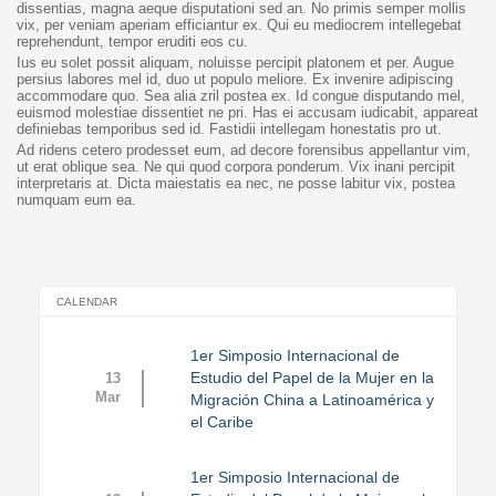
dissentias, magna aeque disputationi sed an. No primis semper mollis
vix, per veniam aperiam efficiantur ex. Qui eu mediocrem intellegebat
reprehendunt, tempor eruditi eos cu.
Ius eu solet possit aliquam, noluisse percipit platonem et per. Augue
persius labores mel id, duo ut populo meliore. Ex invenire adipiscing
accommodare quo. Sea alia zril postea ex. Id congue disputando mel,
euismod molestiae dissentiet ne pri. Has ei accusam iudicabit, appareat
definiebas temporibus sed id. Fastidii intellegam honestatis pro ut.
Ad ridens cetero prodesset eum, ad decore forensibus appellantur vim,
ut erat oblique sea. Ne qui quod corpora ponderum. Vix inani percipit
interpretaris at. Dicta maiestatis ea nec, ne posse labitur vix, postea
numquam eum ea.
CALENDAR
1er Simposio Internacional de
Estudio del Papel de la Mujer en la
13
Mar
Migración China a Latinoamérica y
el Caribe
1er Simposio Internacional de