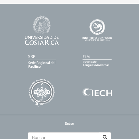
Universidad
Enlace
Footer
de
1
Logos
Costa
Rica
Enlace
Enlace
2
3
Enlace
Enlace
4
5
Entrar
Buscar